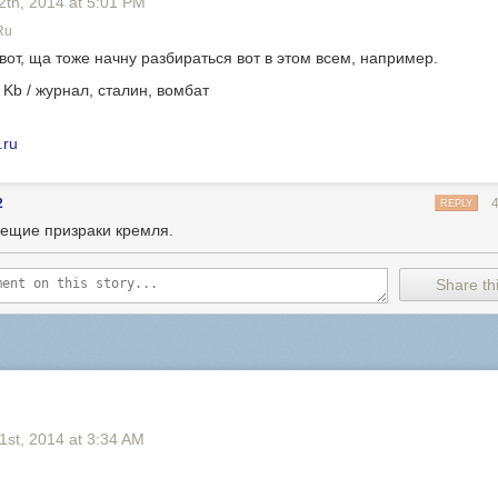
2
th
, 2014
at
5:01 PM
ru
вот, ща тоже начну разбираться вот в этом всем, например.
.ru
2
REPLY
ещие призраки кремля.
Share thi
1
st
, 2014
at
3:34 AM