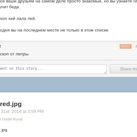
 все ваши друзьям на самом деле просто знакомые, но вы узнаете о
упит беда.
хоп хей лала лей.
годня вы на последнем месте не только в этом списке.
2
REPLY
скоп от лепры
Share thi
red.jpg
 31
st
, 2014
at
3:59 PM
 Uudet Kuvat