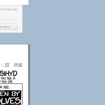
4513 days ago
s story