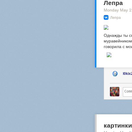
Лепра
Monday May 1
Лепра
Однажды ты с
муравейником в
говорила с мо
l0kix
картинки