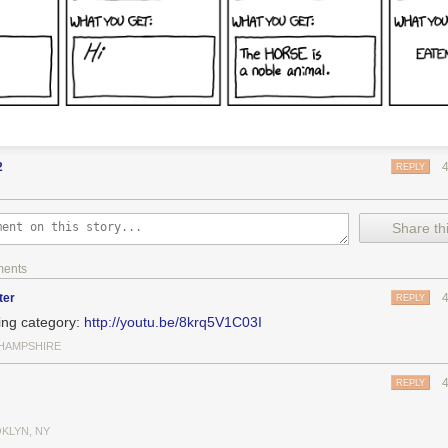
2
REPLY
Share thi
ments
ter
REPLY
ing category:
http://youtu.be/8krq5V1C03I
HAMPSHIRE
REPLY
KLYN, NY