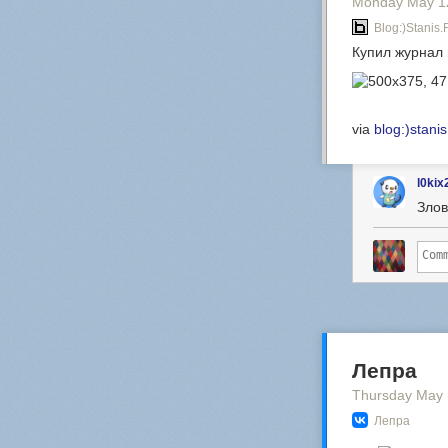
Monday May 1
Blog:)stanis.
Купил журнал 
via
blog:)stanis
l0kix
Злов
Лепра
Thursday May 
Лепра