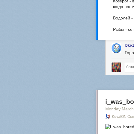
Козерог -
когда наст
Водолей - 
Рыбы - се
l0kix
Горо
i_was_bo
Monday March
KuvatON.com