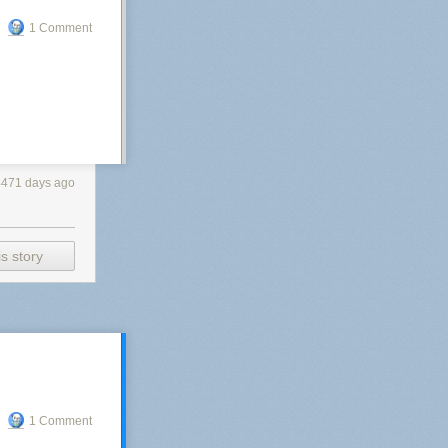
1 Comment
4471 days ago
s story
1 Comment