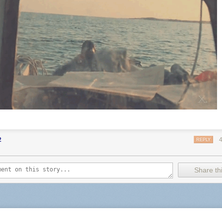
2
REPLY
Share thi