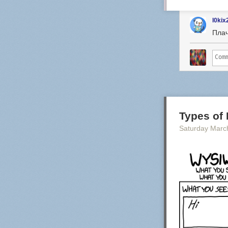
l0kix
Плач
Types of 
Saturday Marc