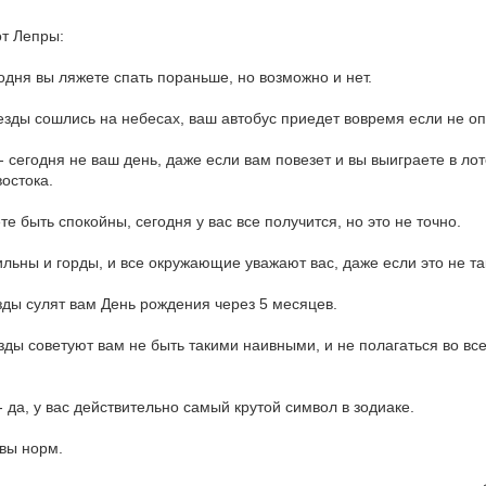
от Лепры:
одня вы ляжете спать пораньше, но возможно и нет.
везды сошлись на небесах, ваш автобус приедет вовремя если не оп
- сегодня не ваш день, даже если вам повезет и вы выиграете в ло
остока.
те быть спокойны, сегодня у вас все получится, но это не точно.
ильны и горды, и все окружающие уважают вас, даже если это не та
езды сулят вам День рождения через 5 месяцев.
езды советуют вам не быть такими наивными, и не полагаться во вс
 да, у вас действительно самый крутой символ в зодиаке.
 вы норм.