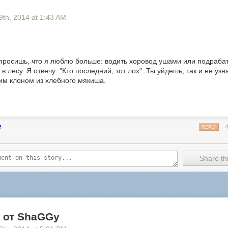
9
th
, 2014
at
1:43 AM
просишь, что я люблю больше: водить хоровод ушами или подраба
 лесу. Я отвечу: "Кто последний, тот лох". Ты уйдешь, так и не узна
им клоном из хлебного мякиша.
2
REPLY
Share thi
 от ShaGGy