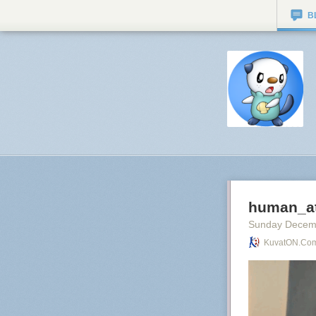
B
human_at
Sunday Decem
KuvatON.com