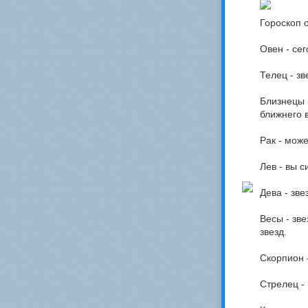
Гороскоп 
Овен - сег
Телец - з
Близнецы 
ближнего в
Рак - може
Лев - вы с
Дева - зв
Весы - зв
звезд.
Скорпион -
Стрелец -