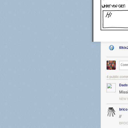
l0kix
4 public com
Dads
Miss
NEW 
brico
//
BROO