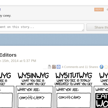
2
REPLY
у сижу.
Share thi
Editors
h 15
th
, 2014
at
5:37 PM
4 Comments and 11 Shares