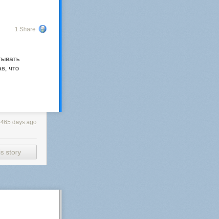
1 Share
тывать
в, что
4465 days ago
s story