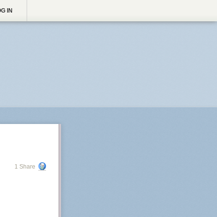
G IN
1 Share