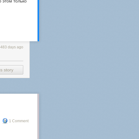
б этом только
4483 days ago
s story
1 Comment