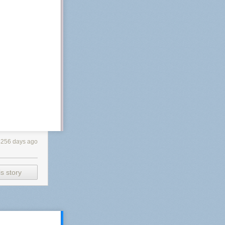
4256 days ago
s story