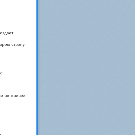
оздает.
терею страну
к.
ем на мнение