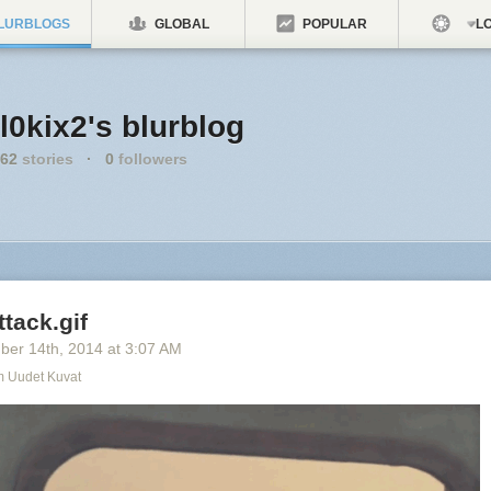
LURBLOGS
GLOBAL
POPULAR
LO
l0kix2's blurblog
62
stories
·
0
followers
tack.gif
ber 14
th
, 2014
at
3:07 AM
 Uudet Kuvat